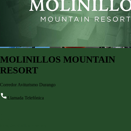
MOLINILLOS MOUNTAIN
RESORT
Corredor Aviturismo Durango
Llamada Telefónica
https://molinillos.com.mx