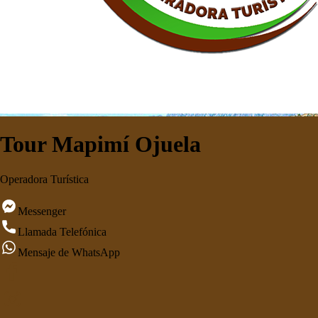
Tour Mapimí Ojuela
Operadora Turística
Messenger
Llamada Telefónica
Mensaje de WhatsApp