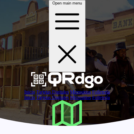
Open main menu
Inicio
Tarjetas Digitales
Micrositios
Folletería
Inicio
Tarjetas Digitales
Micrositios
Folletería