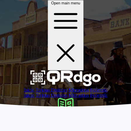
Open main menu
Inicio
Tarjetas Digitales
Micrositios
Folletería
Inicio
Tarjetas Digitales
Micrositios
Folletería